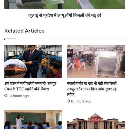
गा
में
,
ला
गू
जुलाई से प्रदेश में लागू होंगी बिजली की नई दरें
हों
गी
Related Articles
बि
ज
ली
की
न
ई
द
रें
अब ट्रेन में नहीं चलेगी मनमानी, रायपुर
नकली पनीर के बाद भी नहीं चेता रेलवे,
मंडल के TTE पहनेंगे बॉडी कैमरा
रायपुर स्टेशन पर बिना जांच गुजर रहा
लगेज,
10 hours ago
10 hours ago