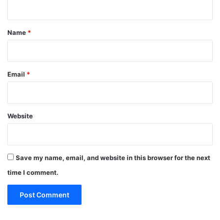
t
*
Name
*
Email
*
Website
Save my name, email, and website in this browser for the next
time I comment.