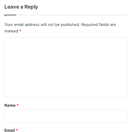
Leave a Reply
Your email address will not be published.
Required fields are
marked
*
C
o
m
m
e
n
t
*
Name
*
Email
*