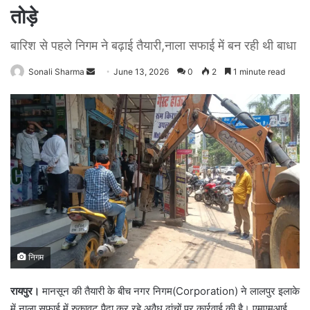
तोड़े
बारिश से पहले निगम ने बढ़ाई तैयारी,नाला सफाई में बन रही थी बाधा
Sonali Sharma
S
June 13, 2026
0
2
1 minute read
e
n
d
a
n
e
m
a
i
l
निगम
रायपुर।
मानसून की तैयारी के बीच नगर निगम(Corporation) ने लालपुर इलाके
में नाला सफाई में रुकावट पैदा कर रहे अवैध ढांचों पर कार्रवाई की है। एमएमआई