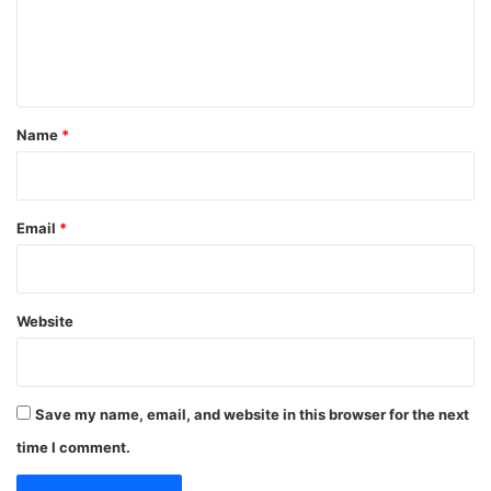
e
n
t
*
Name
*
Email
*
Website
Save my name, email, and website in this browser for the next
time I comment.