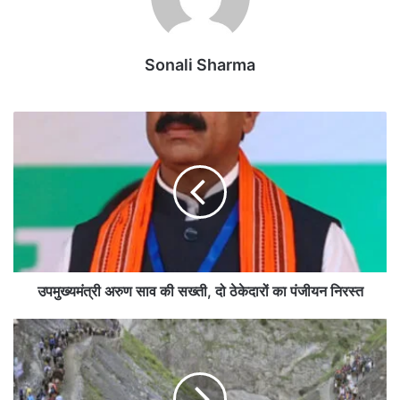
Sonali Sharma
उ
प
मु
ख्य
मं
त्री
अ
रु
ण
सा
उपमुख्यमंत्री अरुण साव की सख्ती, दो ठेकेदारों का पंजीयन निरस्त
व
की
क
स
म
ख्ती
ख
,
र्च