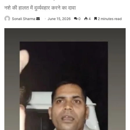
नशे की हालत में दुर्व्यवहार करने का दावा
Sonali Sharma
S
June 15, 2026
0
4
2 minutes read
e
n
d
a
n
e
m
a
i
l