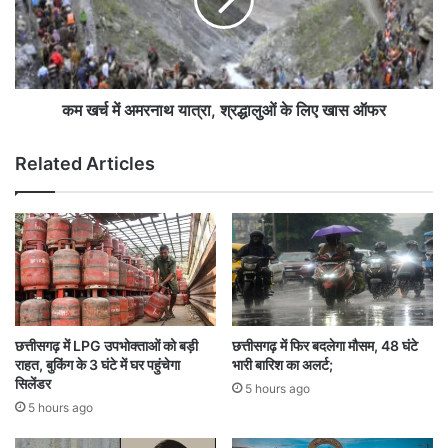
दो
में
ठे
अ
के
म
दा
र
रों
ना
का
थ
कम खर्च में अमरनाथ यात्रा, श्रद्धालुओं के लिए खास ऑफर
पं
या
जी
त्रा
Related Articles
य
,
न
श्र
नि
द्धा
र
लु
स्त
ओं
के
लि
ए
खा
छत्तीसगढ़ में LPG उपभोक्ताओं को बड़ी
छत्तीसगढ़ में फिर बदलेगा मौसम, 48 घंटे
स
राहत, बुकिंग के 3 घंटे में घर पहुंचेगा
भारी बारिश का अलर्ट;
ऑ
सिलेंडर
5 hours ago
फ
5 hours ago
र