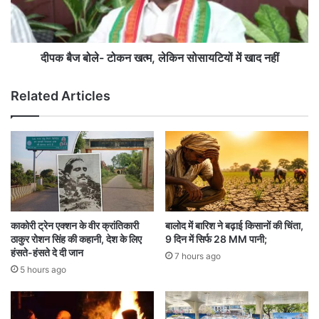
जि
ले
ले
-
भ
टो
र
क
दीपक बैज बोले- टोकन खत्म, लेकिन सोसायटियों में खाद नहीं
में
न
हों
ख
Related Articles
गे
त्म
आ
,
यो
ले
ज
कि
न
न
सो
सा
य
टि
काकोरी ट्रेन एक्शन के वीर क्रांतिकारी
बालोद में बारिश ने बढ़ाई किसानों की चिंता,
यों
ठाकुर रोशन सिंह की कहानी, देश के लिए
9 दिन में सिर्फ 28 MM पानी;
में
हंसते-हंसते दे दी जान
7 hours ago
खा
5 hours ago
द
न
हीं