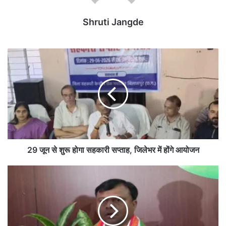
Shruti Jangde
2
9
जू
न
से
शु
रू
हो
गा
स
29 जून से शुरू होगा सहकारी सप्ताह, जिलेभर में होंगे आयोजन
ह
का
दी
री
प
स
क
प्ता
बै
ह
ज
,
बो