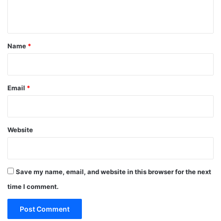
n
t
*
Name
*
Email
*
Website
Save my name, email, and website in this browser for the next
time I comment.