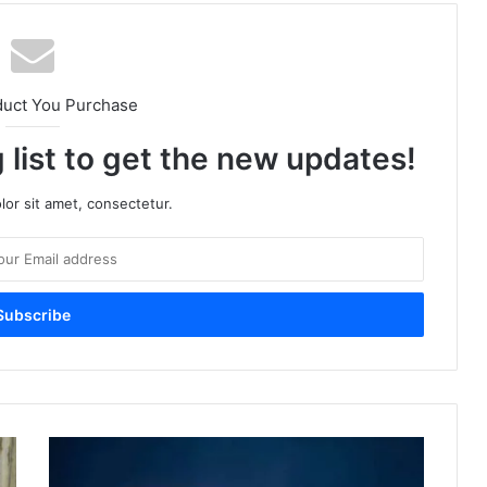
duct You Purchase
 list to get the new updates!
or sit amet, consectetur.
फादर्स
डे