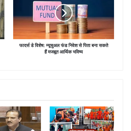
विशेष:
म्यूचुअल
फंड
निवेश
से
पिता
बना
सकते
फादर्स डे विशेष: म्यूचुअल फंड निवेश से पिता बना सकते
हैं
हैं मजबूत आर्थिक भविष्य
मजबूत
आर्थिक
भविष्य