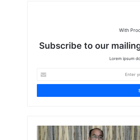
With Pro
Subscribe to our mailing
Lorem ipsum dol
Enter
your
Email
address
भिलाई
की