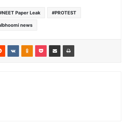
NEET Paper Leak
PROTEST
albhoomi news
erest
Reddit
VKontakte
Odnoklassniki
Pocket
Share via Email
Print