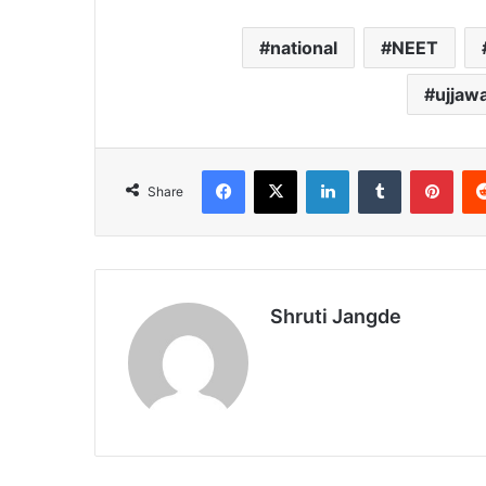
national
NEET
ujjaw
Facebook
X
LinkedIn
Tumblr
Pint
Share
Shruti Jangde