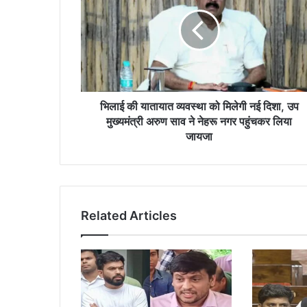
यातायात
व्यवस्था
को
मिलेगी
नई
दिशा,
उप
मुख्यमंत्री
भिलाई की यातायात व्यवस्था को मिलेगी नई दिशा, उप
अरुण
मुख्यमंत्री अरुण साव ने नेहरू नगर पहुंचकर लिया
साव
जायजा
ने
नेहरू
नगर
पहुंचकर
लिया
Related Articles
जायजा