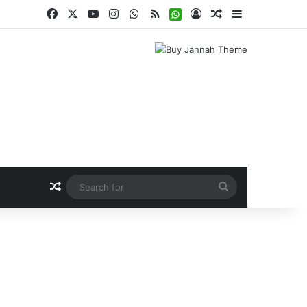
Facebook
X
YouTube
Instagram
WhatsApp
RSS
WhatsApp
Log In
Random Article
Sidebar
Random Article
Search
for