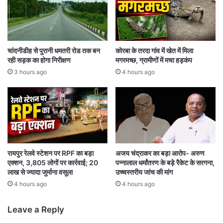
का
न
ए
का
क्स
शु
टें
भा
श
रं
चांदनीडीह से पुरानी धमतरी रोड तक बन
कोरबा के तरदा गांव में खेत में मिला
न
भ
रही सड़क का होगा निरीक्षण
मगरमच्छ, ग्रामीणों में मचा हड़कंप
3 hours ago
4 hours ago
रायपुर रेलवे स्टेशन पर RPF का बड़ा
अजय चंद्राकर का बड़ा आरोप- अरुण
एक्शन, 3,805 लोगों पर कार्रवाई; 20
पन्नालाल धर्मांतरण के बड़े रैकेट के सरगना,
लाख से ज्यादा जुर्माना वसूला
उच्चस्तरीय जांच की मांग
4 hours ago
4 hours ago
Leave a Reply