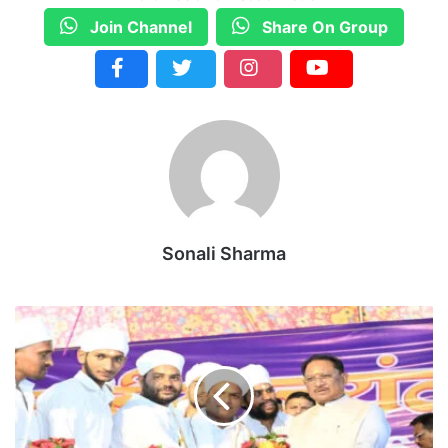
Join Channel
Share On Group
Sonali Sharma
क
बी
र
ज
यं
ती
में