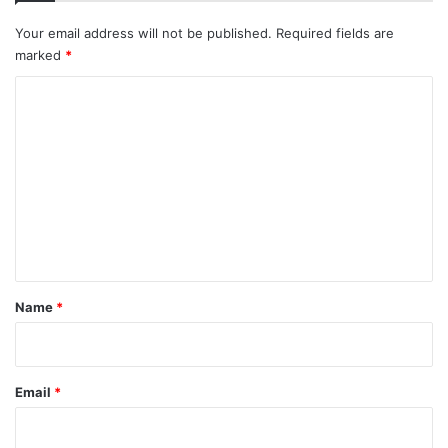
Your email address will not be published.
Required fields are
marked
*
C
o
m
m
e
n
t
*
Name
*
Email
*