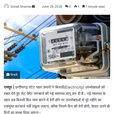
Sonali Sharma
S
June 29, 2026
0
1
1 minute read
e
n
d
a
n
e
m
a
i
l
बिजली
रायपुर |
छत्तीसगढ़ स्टेट पावर कंपनी ने बिजली(Electricity) उपभोक्ताओं को
राहत देते हुए लेट पेमेंट सरचार्ज की नई व्यवस्था लागू कर दी है। नई व्यवस्था के
तहत अब बिजली बिल जमा करने में देरी होने पर उपभोक्ताओं से पूरे महीने का
एकमुश्त सरचार्ज नहीं वसूला जाएगा, बल्कि जितने दिन की देरी होगी, केवल उतने ही
दिनों का शुल्क लिया जाएगा।