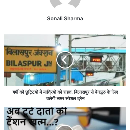
Sonali Sharma
ग
र्मी
की
छु
ट्टि
यों
में
या
त्रि
यों
गर्मी की छुट्टियों में यात्रियों को राहत, बिलासपुर से बेंगलूरु के लिए
को
चलेगी समर स्पेशल ट्रेन
रा
ह
अ
त
ब
,
टू
बि
टे