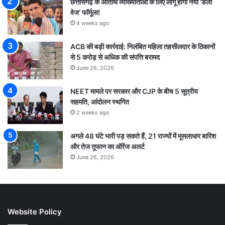
छत्तीसगढ़ के अतिथि व्याख्याताओं के लिए लागू होगा नया ‘डेली
वेज’ फॉर्मूला!
4 weeks ago
ACB की बड़ी कार्रवाई: निलंबित महिला तहसीलदार के ठिकानों
से 5 करोड़ से अधिक की संपत्ति बरामद
June 26, 2026
NEET मामले पर सरकार और CJP के बीच 5 सूत्रीय
सहमति, आंदोलन स्थगित
2 weeks ago
अगले 48 घंटे भारी पड़ सकते हैं, 21 राज्यों में मूसलाधार बारिश
और तेज तूफान का ऑरेंज अलर्ट
June 26, 2026
Website Policy