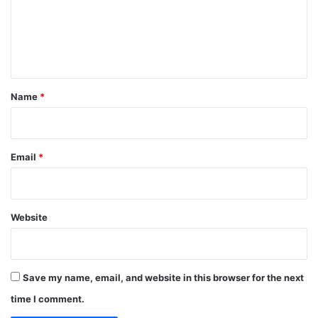
m
e
n
t
*
Name
*
Email
*
Website
Save my name, email, and website in this browser for the next
time I comment.