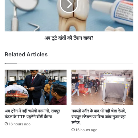
ला
दां
स
तों
पु
की
र
टें
से
श
बें
न
अब टूटे दांतों की टेंशन खत्म?
ग
ख
लू
त्म
Related Articles
रु
?
के
लि
ए
च
ले
गी
स
म
अब ट्रेन में नहीं चलेगी मनमानी, रायपुर
नकली पनीर के बाद भी नहीं चेता रेलवे,
र
मंडल के TTE पहनेंगे बॉडी कैमरा
रायपुर स्टेशन पर बिना जांच गुजर रहा
स्पे
लगेज,
16 hours ago
श
16 hours ago
ल