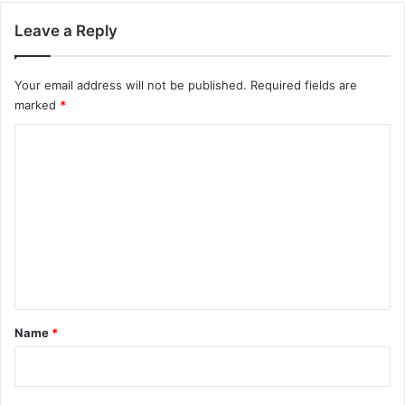
Leave a Reply
Your email address will not be published.
Required fields are
marked
*
C
o
m
m
e
n
t
*
Name
*