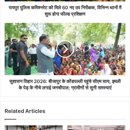
निरीक्षक,
विभिन्न
रायपुर पुलिस कमिश्नरेट को मिले 60 नए उप निरीक्षक, विभिन्न थानों में
थानों
शुरू होगा फील्ड प्रशिक्षण
में
शुरू
सुशासन
होगा
तिहार
फील्ड
2026:
प्रशिक्षण
बीजापुर
के
कोंडपल्ली
पहुंचे
सीएम
साय,
इमली
सुशासन तिहार 2026: बीजापुर के कोंडपल्ली पहुंचे सीएम साय, इमली
के
के पेड़ के नीचे लगाई जनचौपाल; ग्रामीणों से सुनी समस्याएं
पेड़
के
नीचे
Related Articles
लगाई
जनचौपाल;
ग्रामीणों
से