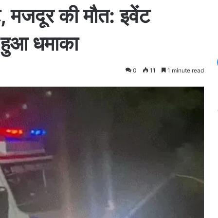
, मजदूर की मौत: इवेंट
च हुआ धमाका
0
11
1 minute read