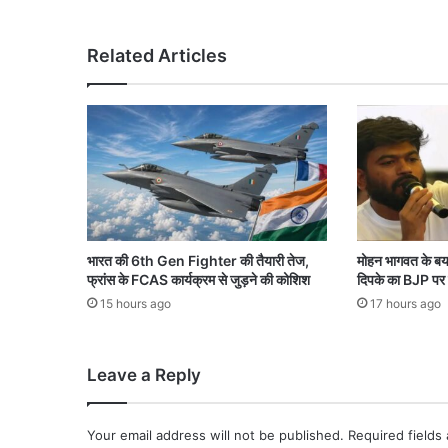
र
से
ट
Related Articles
क
रा
ई
B
M
W
,
2
दो
स्तों
भारत की 6th Gen Fighter की तैयारी तेज,
मोहन भागवत के ब
की
फ्रांस के FCAS कार्यक्रम से जुड़ने की कोशिश
दिपके का BJP पर
मौ
15 hours ago
17 hours ago
त
:
इं
Leave a Reply
ज
न
3
Your email address will not be published.
Required fields
0