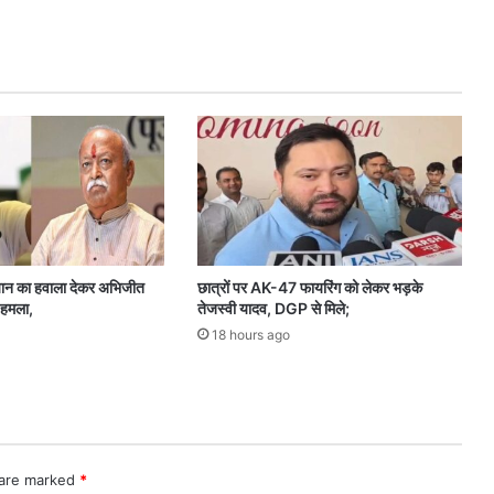
शि
व
से
ना
में
ब
गा
व
त
से
ले
क
र
यान का हवाला देकर अभिजीत
छात्रों पर AK-47 फायरिंग को लेकर भड़के
सू
 हमला,
तेजस्वी यादव, DGP से मिले;
खे
18 hours ago
जू
न
त
क
,
जा
 are marked
*
नि