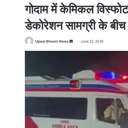
गोदाम में केमिकल विस्फोट
डेकोरेशन सामग्री के बी
Ujjwal Bhoomi News
S
June 22, 2026
e
n
d
a
n
e
m
a
i
l