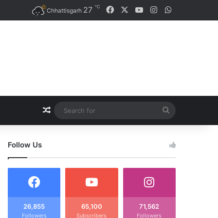
℃
27
Facebook
X
YouTube
Instagram
WhatsApp
Chhattisgarh
Random Article
Search
for
Follow Us
26,855
65,100
71,562
Followers
Subscribers
Followers