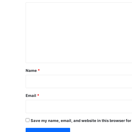
मी
C
ट
o
र
दू
m
र
m
जा
गि
e
रा
n
t
*
Name
*
Email
*
Save my name, email, and website in this browser for