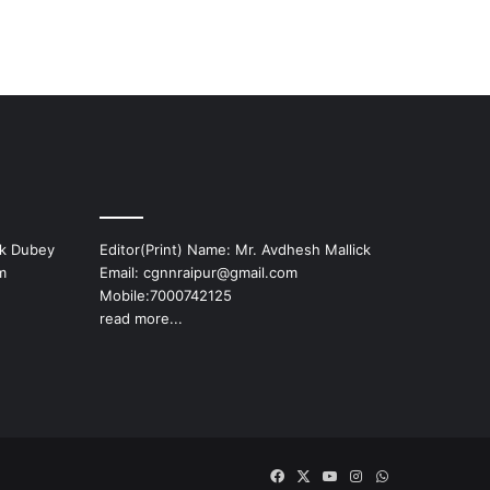
ek Dubey
Editor(Print) Name: Mr. Avdhesh Mallick
m
Email: cgnnraipur@gmail.com
Mobile:7000742125
read more...
Facebook
X
YouTube
Instagram
WhatsApp