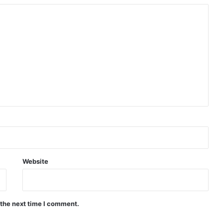
ए
दि
न
भ
र
की
प्र
मु
ख
ह
ल
च
लें
Website
 the next time I comment.