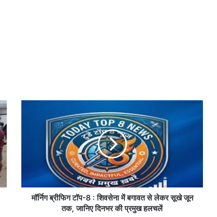
मॉ
र्नि
ग
ब्री
फि
ग
टॉ
प
-
8
मॉर्निग ब्रीफिग टॉप-8 : शिवसेना में बगावत से लेकर सूखे जून
:
तक, जानिए दिनभर की प्रमुख हलचलें