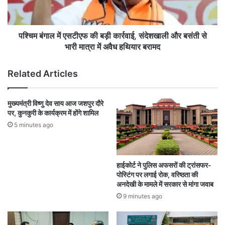
,
में
बो
ए
ले
स
-
टी
पश्चिम बंगाल में एसटीएफ की बड़ी कार्रवाई, संदेशखाली और बसंती से
आ
ए
भारी मात्रा में अवैध हथियार बरामद
त्म
फ
नि
की
Related Articles
र्भ
ब
र
ड़ी
भा
का
मुख्यमंत्री विष्णु देव साय आज जशपुर दौरे
र
र्र
पर, कुनकुरी के कार्यक्रम में होंगे शामिल
त
वा
5 minutes ago
का
ई
म
,
जा
सं
क
दे
हाईकोर्ट ने पुलिस अफसरों की ट्रांसफर-
उ
श
पोस्टिंग पर लगाई रोक, वरिष्ठता की
ड़ा
खा
अनदेखी के मामले में सरकार से मांगा जवाब
ने
ली
9 minutes ago
वा
औ
लों
र
को
ब