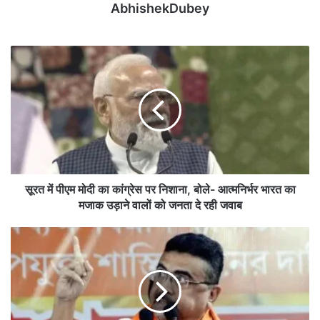
AbhishekDubey
सू
र
त
में
पी
ए
म
मो
दी
का
सूरत में पीएम मोदी का कांग्रेस पर निशाना, बोले- आत्मनिर्भर भारत का
कां
मजाक उड़ाने वालों को जनता दे रही जवाब
ग्रे
स
प
प
श्चि
र
म
नि
बं
शा
गा
ना
ल