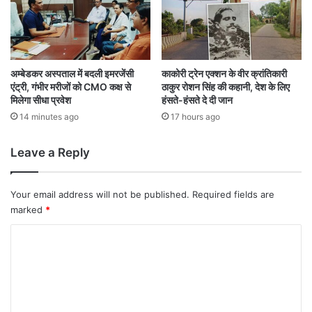
ज
सं
न
ती
ता
से
दे
भा
र
री
अम्बेडकर अस्पताल में बदली इमरजेंसी
काकोरी ट्रेन एक्शन के वीर क्रांतिकारी
ही
एंट्री, गंभीर मरीजों को CMO कक्ष से
ठाकुर रोशन सिंह की कहानी, देश के लिए
मा
मिलेगा सीधा प्रवेश
हंसते-हंसते दे दी जान
ज
त्रा
वा
में
14 minutes ago
17 hours ago
ब
अ
वै
Leave a Reply
ध
ह
थि
Your email address will not be published.
Required fields are
या
marked
*
र
ब
C
रा
o
म
m
द
m