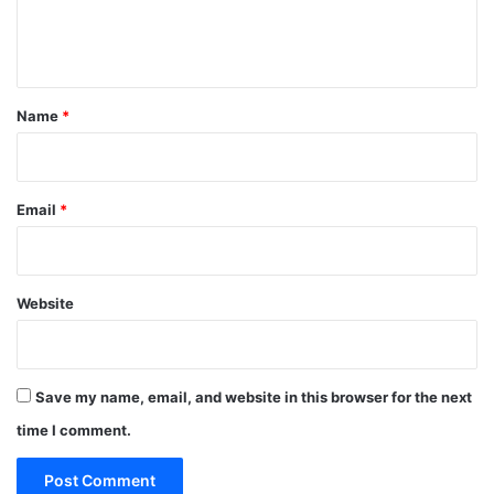
e
n
t
*
Name
*
Email
*
Website
Save my name, email, and website in this browser for the next
time I comment.