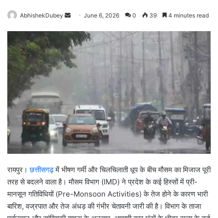
AbhishekDubey
S
June 6, 2026
0
39
4 minutes read
e
n
d
a
n
e
m
a
i
l
रायपुर।
छत्तीसगढ़
में भीषण गर्मी और चिलचिलाती धूप के बीच मौसम का मिजाज पूरी
तरह से बदलने वाला है। मौसम विभाग (IMD) ने प्रदेश के कई हिस्सों में प्री-
मानसून गतिविधियों (Pre-Monsoon Activities) के तेज होने के कारण भारी
बारिश, वज्रपात और तेज अंधड़ की गंभीर चेतावनी जारी की है। विभाग के ताजा