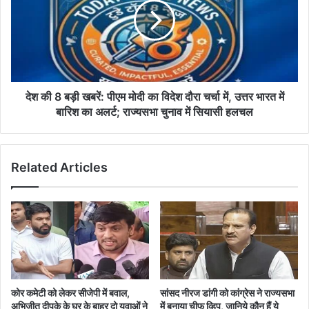
जारी
बड़ी
खबरें:
पीएम
मोदी
का
विदेश
दौरा
देश की 8 बड़ी खबरें: पीएम मोदी का विदेश दौरा चर्चा में, उत्तर भारत में
चर्चा
बारिश का अलर्ट; राज्यसभा चुनाव में सियासी हलचल
में,
उत्तर
भारत
Related Articles
में
बारिश
का
अलर्ट;
राज्यसभा
चुनाव
में
सियासी
हलचल
कोर कमेटी को लेकर सीजेपी में बवाल,
सांसद नीरज डांगी को कांग्रेस ने राज्यसभा
अभिजीत दीपके के घर के बाहर दो युवाओं ने
में बनाया चीफ व्हिप, जानिये कौन हैं ये