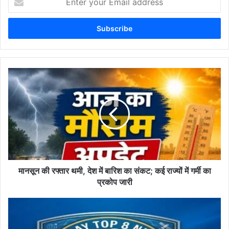
your
Email
address
मानसून
की
रफ्तार
थमी,
देश
में
बारिश
का
संकट;
कई
मानसून की रफ्तार थमी, देश में बारिश का संकट; कई राज्यों में गर्मी का
राज्यों
प्रकोप जारी
में
गर्मी
देश
का
की
प्रकोप
8