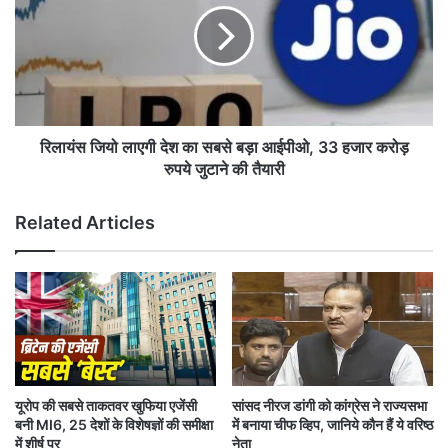
दि
स
न
जि
भी
यो
जा
ला
री
ए
र
गी
ही
दे
रिलायंस जियो लाएगी देश का सबसे बड़ा आईपीओ, 33 हजार करोड़
ए
श
रुपये जुटाने की तैयारी
स
का
आ
स
Related Articles
ई
ब
टी
से
जां
ब
च
ड़ा
,
आ
चं
ई
प
पी
त
ओ
रा
,
यूरोप की सबसे ताकतवर खुफिया एजेंसी
सांसद नीरज डांगी को कांग्रेस ने राज्यसभा
य
3
बनी MI6, 25 देशों के विशेषज्ञों की समीक्षा
में बनाया चीफ व्हिप, जानिये कौन हैं ये वरिष्ठ
औ
3
में शीर्ष पर
नेता