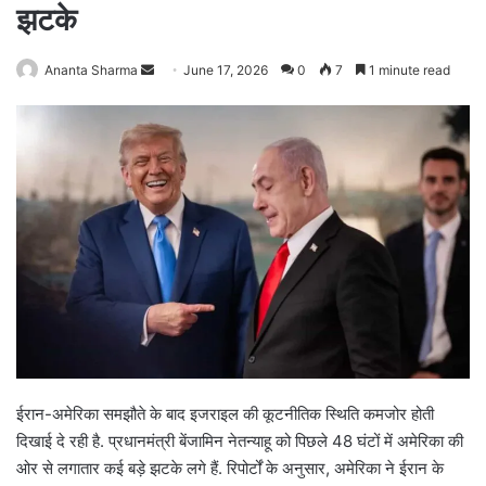
झटके
Ananta Sharma
S
June 17, 2026
0
7
1 minute read
e
n
d
a
n
e
m
a
i
l
ईरान-अमेरिका समझौते के बाद इजराइल की कूटनीतिक स्थिति कमजोर होती
दिखाई दे रही है. प्रधानमंत्री बेंजामिन नेतन्याहू को पिछले 48 घंटों में अमेरिका की
ओर से लगातार कई बड़े झटके लगे हैं. रिपोर्टों के अनुसार, अमेरिका ने ईरान के