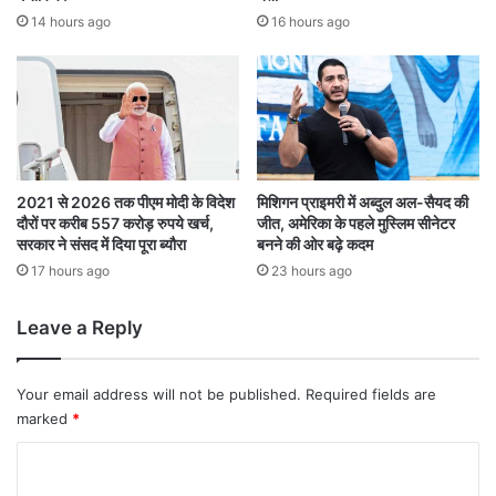
र
ह
14 hours ago
16 hours ago
गो
जा
पा
र
ल
क
रा
रो
व
ड़
से
रु
हु
प
ई
ये
2021 से 2026 तक पीएम मोदी के विदेश
मिशिगन प्राइमरी में अब्दुल अल-सैयद की
पू
दौरों पर करीब 557 करोड़ रुपये खर्च,
जीत, अमेरिका के पहले मुस्लिम सीनेटर
जु
सरकार ने संसद में दिया पूरा ब्यौरा
बनने की ओर बढ़े कदम
छ
टा
ता
ने
17 hours ago
23 hours ago
छ
की
तै
Leave a Reply
या
री
Your email address will not be published.
Required fields are
marked
*
C
o