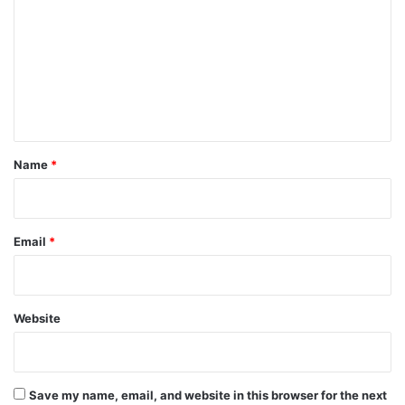
m
m
e
n
t
*
Name
*
Email
*
Website
Save my name, email, and website in this browser for the next