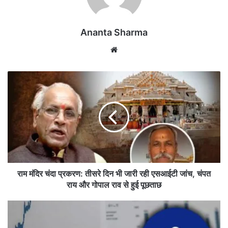
Ananta Sharma
We
bsi
te
रा
म
मं
दि
र
चं
दा
प्र
क
र
राम मंदिर चंदा प्रकरण: तीसरे दिन भी जारी रही एसआईटी जांच, चंपत
ण
राय और गोपाल राव से हुई पूछताछ
:
ती
रि
स
ला
रे
यं