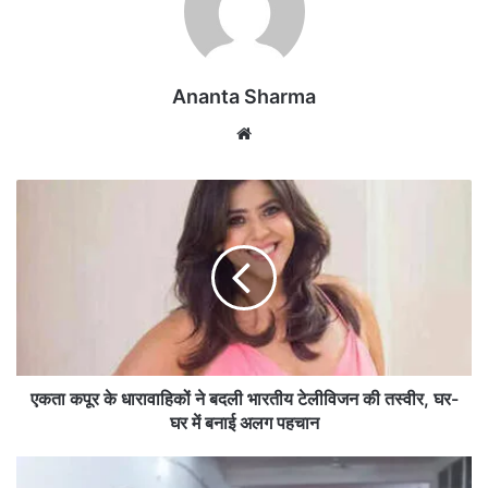
Ananta Sharma
We
bsi
te
ए
क
ता
क
पू
र
के
धा
रा
वा
एकता कपूर के धारावाहिकों ने बदली भारतीय टेलीविजन की तस्वीर, घर-
हि
घर में बनाई अलग पहचान
कों
ने
सु