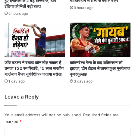
हुए श्रीलंका के 2 बड़े बल्लेबाज, टीम
चोटिल होने से अभ्यास मैच से बाहर
में
क
इंडिया को मिली बड़ी राहत
9 hours ago
ब
रो
2 hours ago
ना
ड़
ई
रु
अ
प
ल
ये
ग
के
प
ए
ह
नी
चा
के
जॉस बटलर ने बताया कौन तोड़ सकता है
कॉमनवेल्थ गेम्स के बाद पाकिस्तान को
न
उनका T20 रन रिकॉर्ड, 15 साल भारतीय
झटका, टीम होटल से लापता हुआ मुक्केबाज
ट
बल्लेबाज वैभव सूर्यवंशी पर जताया भरोसा
कुदरतुल्लाह
नि
र्मा
1 day ago
3 days ago
ण
को
Leave a Reply
दी
मं
जू
Your email address will not be published.
Required fields are
री
marked
*
C