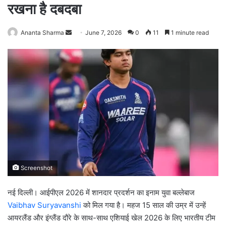
रखना है दबदबा
Ananta Sharma
S
June 7, 2026
0
11
1 minute read
e
n
d
a
n
e
m
a
i
l
Screenshot
नई दिल्ली। आईपीएल 2026 में शानदार प्रदर्शन का इनाम युवा बल्लेबाज
Vaibhav Suryavanshi
को मिल गया है। महज 15 साल की उम्र में उन्हें
आयरलैंड और इंग्लैंड दौरे के साथ-साथ एशियाई खेल 2026 के लिए भारतीय टीम