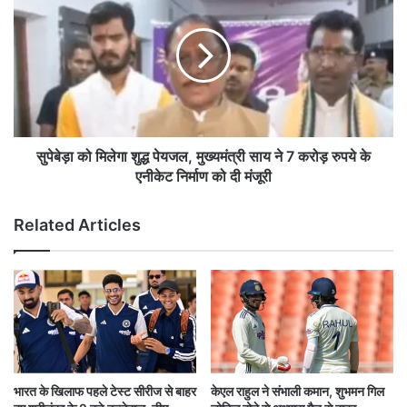
ब
पे
द
बे
ली
ड़ा
भा
को
र
मि
ती
ले
य
गा
टे
शु
ली
द्ध
सुपेबेड़ा को मिलेगा शुद्ध पेयजल, मुख्यमंत्री साय ने 7 करोड़ रुपये के
वि
पे
एनीकेट निर्माण को दी मंजूरी
ज
य
न
ज
Related Articles
की
ल
त
,
स्वी
मु
र
ख्य
,
मं
घ
त्री
र
सा
-
य
घ
ने
भारत के खिलाफ पहले टेस्ट सीरीज से बाहर
केएल राहुल ने संभाली कमान, शुभमन गिल
र
7