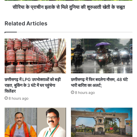
ला
प
के
सीरिया के प्राचीन इलाके से मिले दुनिया की शुरुआती खेती के सबूत
हुं
से
चा
मि
Related Articles
गां
ले
व
दु
-
नि
गां
या
व
की
,
शु
रु
आ
ती
छत्तीसगढ़ में LPG उपभोक्ताओं को बड़ी
छत्तीसगढ़ में फिर बदलेगा मौसम, 48 घंटे
खे
राहत, बुकिंग के 3 घंटे में घर पहुंचेगा
भारी बारिश का अलर्ट;
ती
सिलेंडर
8 hours ago
के
8 hours ago
स
बू
त