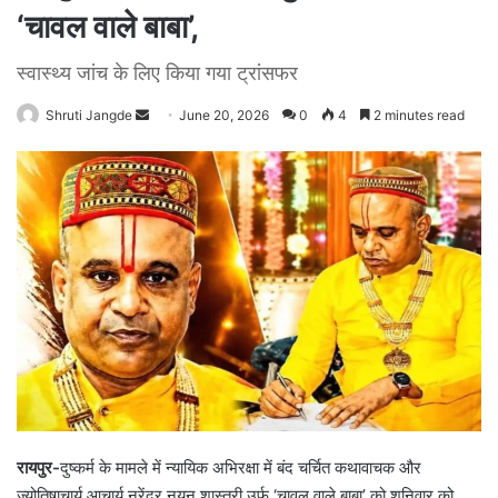
‘चावल वाले बाबा’,
स्वास्थ्य जांच के लिए किया गया ट्रांसफर
Shruti Jangde
S
June 20, 2026
0
4
2 minutes read
e
n
d
a
n
e
m
a
i
l
रायपुर-
दुष्कर्म के मामले में न्यायिक अभिरक्षा में बंद चर्चित कथावाचक और
ज्योतिषाचार्य आचार्य नरेंद्र नयन शास्त्री उर्फ ‘चावल वाले बाबा’ को शनिवार को