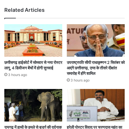
सि
म
Related Articles
क
की
ब
ड़ी
का
र्र
वा
ई
,
ना
छत्तीसगढ़ हाईकोर्ट में सोमवार से नया रोस्टर
उपराष्ट्रपति सीपी राधाकृष्णन 2 सितंबर को
ले
लागू, 4 डिवीजन बेंचों में होगी सुनवाई
आएंगे छत्तीसगढ़, एम्स के तीसरे दीक्षांत
प
समारोह में होंगे शामिल
3 hours ago
र
3 hours ago
ब
ने
क
री
ब
1
0
अ
रायगढ़ में हाथी के हमले से बुजुर्ग की दर्दनाक
हरेली पोस्टर विवाद पर चरणदास महंत का