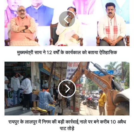
ख्य
मं
त्री
सा
य
ने
1
2
व
मुख्यमंत्री साय ने 12 वर्षों के कार्यकाल को बताया ऐतिहासिक
र्षों
के
रा
का
य
र्य
पु
का
र
ल
के
को
ला
ब
ल
ता
पु
या
र
ऐ
में
रायपुर के लालपुर में निगम की बड़ी कार्रवाई,नाले पर बने करीब 10 अवैध
ति
नि
पाट तोड़े
हा
ग