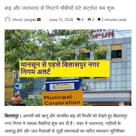
बाढ़ और जलभराव से निपटने चौबीसों घंटे कंट्रोल रूम शुरू
Shruti Jangde
S
June 13, 2026
0
2
2 minutes read
e
n
d
a
n
e
m
a
i
l
बिलासपुर।
आगामी वर्षा ऋतु और संभावित बाढ़ की स्थिति को देखते हुए बिलासपुर
नगर निगम ने व्यापक तैयारियां शुरू कर दी हैं। शहर में जलभराव, नालियों के
अवरुद्ध होने और जल निकासी से जुड़ी समस्याओं का त्वरित समाधान सुनिश्चित