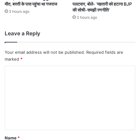
मौत, बस्ती के पास पहुंचा था गजराज
पलटवार, बोले- ‘महतारी को हटाना BJP
वै
की सोची-समझी रणनीति’
ध
3 hours ago
पा
3 hours ago
ट
तो
Leave a Reply
ड़े
Your email address will not be published.
Required fields are
marked
*
C
o
m
m
e
n
t
*
Name
*