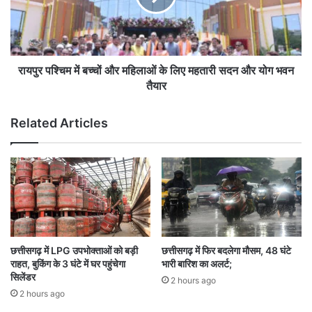
श्चि
म
में
ब
च्चों
रायपुर पश्चिम में बच्चों और महिलाओं के लिए महतारी सदन और योग भवन
औ
तैयार
र
म
Related Articles
हि
ला
ओं
के
लि
ए
म
ह
ता
छत्तीसगढ़ में LPG उपभोक्ताओं को बड़ी
छत्तीसगढ़ में फिर बदलेगा मौसम, 48 घंटे
री
राहत, बुकिंग के 3 घंटे में घर पहुंचेगा
भारी बारिश का अलर्ट;
स
सिलेंडर
2 hours ago
द
2 hours ago
न