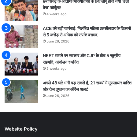
छत्तीसगढ़ के अतिथि व्याख्याताओं के लिए लागू होगा नया ‘डेली
वेज’ फॉर्मूला!
4 weeks ago
ACB की बड़ी कार्रवाई: निलंबित महिला तहसीलदार के ठिकानों
से 5 करोड़ से अधिक की संपत्ति बरामद
June 26, 2026
NEET मामले पर सरकार और CJP के बीच 5 सूत्रीय
सहमति, आंदोलन स्थगित
2 weeks ago
अगले 48 घंटे भारी पड़ सकते हैं, 21 राज्यों में मूसलाधार बारिश
और तेज तूफान का ऑरेंज अलर्ट
June 26, 2026
Website Policy