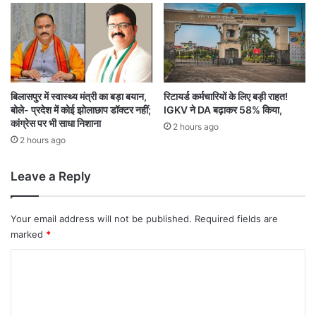
औ
र
यो
ग
भ
व
न
बिलासपुर में स्वास्थ्य मंत्री का बड़ा बयान,
रिटायर्ड कर्मचारियों के लिए बड़ी राहत!
बोले- प्रदेश में कोई झोलाछाप डॉक्टर नहीं;
IGKV ने DA बढ़ाकर 58% किया,
तै
कांग्रेस पर भी साधा निशाना
या
2 hours ago
र
2 hours ago
Leave a Reply
Your email address will not be published.
Required fields are
marked
*
C
o
m