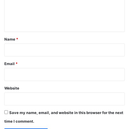
m
e
n
t
*
Name
*
Email
*
Website
Save my name, email, and website in this browser for the next
time I comment.