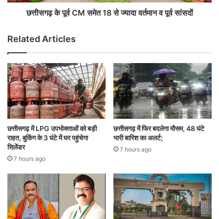
नि
C
ग
M
छत्तीसगढ़ के पूर्व CM समेत 18 से ज्यादा वर्तमान व पूर्व सांसदों
म
स
ने
मे
Related Articles
जा
त
री
1
कि
8
या
से
अ
ज्या
ल
दा
र्ट
व
र्त
मा
छत्तीसगढ़ में LPG उपभोक्ताओं को बड़ी
छत्तीसगढ़ में फिर बदलेगा मौसम, 48 घंटे
न
राहत, बुकिंग के 3 घंटे में घर पहुंचेगा
भारी बारिश का अलर्ट;
व
सिलेंडर
7 hours ago
पू
7 hours ago
र्व
सां
स
दों