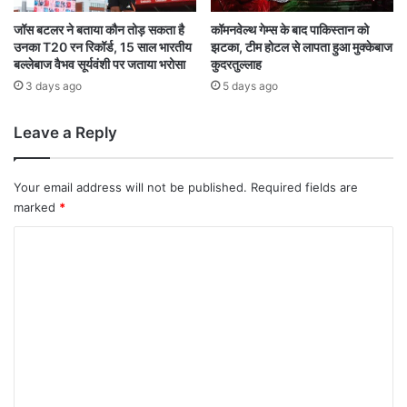
हा
आ
नी
ज
जॉस बटलर ने बताया कौन तोड़ सकता है
कॉमनवेल्थ गेम्स के बाद पाकिस्तान को
ने
उनका T20 रन रिकॉर्ड, 15 साल भारतीय
झटका, टीम होटल से लापता हुआ मुक्केबाज
भी
बल्लेबाज वैभव सूर्यवंशी पर जताया भरोसा
कुदरतुल्लाह
ब
टैं
ढ़ा
क
3 days ago
5 days ago
ई
रों
उ
के
Leave a Reply
त्सु
स
क
हा
ता
रे
Your email address will not be published.
Required fields are
ज
marked
*
ला
पू
C
र्ति
o
m
m
e
n
t