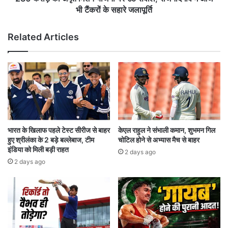
क्श
मि
भी टैंकरों के सहारे जलापूर्ति
न
श
अ
न
Related Articles
व
यो
ता
ज
र
ना
,
प
बॉ
र
बी
उ
दे
ठे
ओ
स
ल
वा
भारत के खिलाफ पहले टेस्ट सीरीज से बाहर
केएल राहुल ने संभाली कमान, शुभमन गिल
सं
ल
हुए श्रीलंका के 2 बड़े बल्लेबाज, टीम
चोटिल होने से अभ्यास मैच से बाहर
ग
,
इंडिया को मिली बड़ी राहत
2 days ago
बा
रा
2 days ago
प
ज
-
नां
बे
द
टी
गां
की
व
क
में