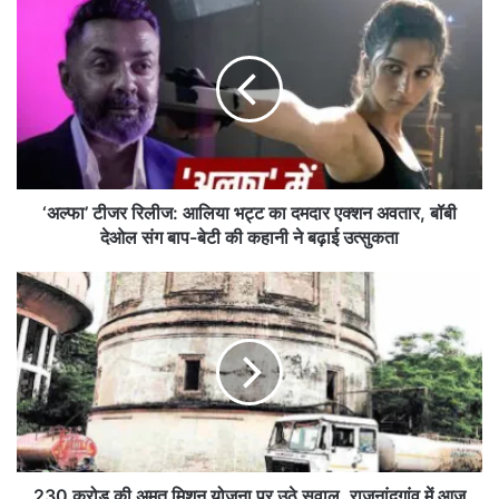
‘
अ
ल्फा
’
टी
ज
र
रि
ली
ज
‘अल्फा’ टीजर रिलीज: आलिया भट्ट का दमदार एक्शन अवतार, बॉबी
:
देओल संग बाप-बेटी की कहानी ने बढ़ाई उत्सुकता
आ
लि
2
या
3
भ
0
ट्ट
क
का
रो
द
ड़
म
की
दा
अ
र
मृ
ए
त
230 करोड़ की अमृत मिशन योजना पर उठे सवाल, राजनांदगांव में आज