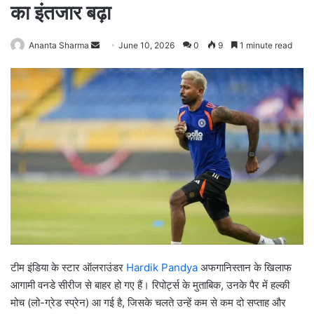
का इंतजार बढ़ा
Ananta Sharma
S
June 10, 2026
0
9
1 minute read
e
n
d
a
n
e
m
a
i
l
टीम इंडिया के स्टार ऑलराउंडर
Hardik Pandya
अफगानिस्तान के खिलाफ
आगामी वनडे सीरीज से बाहर हो गए हैं। रिपोर्ट्स के मुताबिक, उनके पैर में हल्की
मोच (लो-ग्रेड स्प्रेन) आ गई है, जिसके चलते उन्हें कम से कम दो सप्ताह और