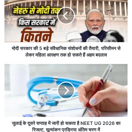
स
र
का
र
की
5
ब
ड़े
मोदी सरकार की 5 बड़े संवैधानिक संशोधनों की तैयारी, परिसीमन से
सं
लेकर महिला आरक्षण तक हो सकते हैं अहम बदलाव
वै
धा
जु
नि
ला
क
ई
सं
के
शो
दू
ध
स
नों
रे
की
स
तै
प्ता
या
ह
जुलाई के दूसरे सप्ताह में जारी हो सकता है NEET UG 2026 का
री
में
रिजल्ट, मूल्यांकन प्रक्रिया अंतिम चरण में