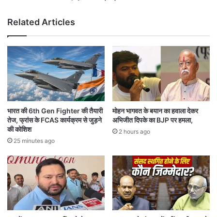
,
जा
प
री
Related Articles
रि
हो
सी
स
म
क
न
ता
से
है
ले
N
क
E
र
E
म
T
भारत की 6th Gen Fighter की तैयारी
मोहन भागवत के बयान का हवाला देकर
हि
U
तेज, फ्रांस के FCAS कार्यक्रम से जुड़ने
अभिजीत दिपके का BJP पर हमला,
ला
G
की कोशिश
2 hours ago
आ
2
25 minutes ago
र
0
क्ष
2
ण
6
त
का
क
रि
हो
ज
स
ल्ट