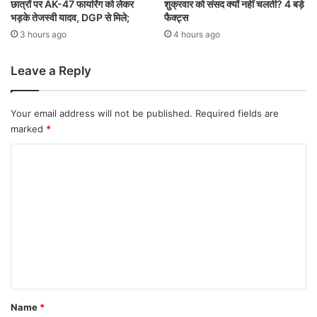
क
,
छात्रों पर AK-47 फायरिंग को लेकर
शुक्रवार को संसद क्यों नहीं चलती? 4 बड़े
ते
भड़के तेजस्वी यादव, DGP से मिले;
फैक्ट्स
मू
हैं
ल्यां
3 hours ago
4 hours ago
अ
क
ह
न
Leave a Reply
म
प्र
ब
क्रि
द
या
Your email address will not be published.
Required fields are
ला
अं
marked
*
व
ति
म
C
च
o
र
ण
m
में
m
e
n
t
*
Name
*