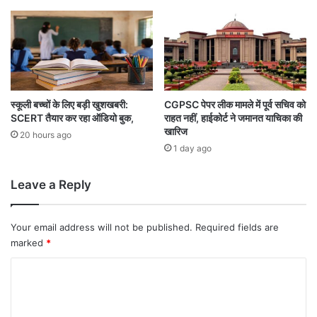
ह
,
क
हा
-
चो
री
स्कूली बच्चों के लिए बड़ी खुशखबरी:
CGPSC पेपर लीक मामले में पूर्व सचिव को
SCERT तैयार कर रहा ऑडियो बुक,
राहत नहीं, हाईकोर्ट ने जमानत याचिका की
का
खारिज
था
20 hours ago
श
1 day ago
क
Leave a Reply
Your email address will not be published.
Required fields are
marked
*
C
o
m