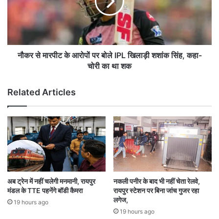
E
मा
के
र
न
पी
ए
ट
नि
के
य
आ
नौकर से मारपीट के आरोपों पर बोले IPL खिलाड़ी शशांक सिंह, कहा-
म
रो
चोरी का था शक
!
पों
प
Related Articles
र
बो
ले
I
P
L
खि
ला
ड़ी
अब ट्रेन में नहीं चलेगी मनमानी, रायपुर
नकली पनीर के बाद भी नहीं चेता रेलवे,
श
मंडल के TTE पहनेंगे बॉडी कैमरा
रायपुर स्टेशन पर बिना जांच गुजर रहा
शां
लगेज,
19 hours ago
क
19 hours ago
सिं