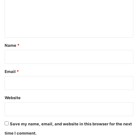
m
e
n
t
*
Name
*
Email
*
Website
Save my name, email, and website in this browser for the next
time I comment.