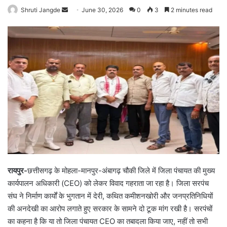
Shruti Jangde
S
June 30, 2026
0
3
2 minutes read
e
n
d
a
n
e
m
a
i
l
रायपुर-
छत्तीसगढ़ के मोहला-मानपुर-अंबागढ़ चौकी जिले में जिला पंचायत की मुख्य
कार्यपालन अधिकारी (CEO) को लेकर विवाद गहराता जा रहा है। जिला सरपंच
संघ ने निर्माण कार्यों के भुगतान में देरी, कथित कमीशनखोरी और जनप्रतिनिधियों
की अनदेखी का आरोप लगाते हुए सरकार के सामने दो टूक मांग रखी है। सरपंचों
का कहना है कि या तो जिला पंचायत CEO का तबादला किया जाए, नहीं तो सभी