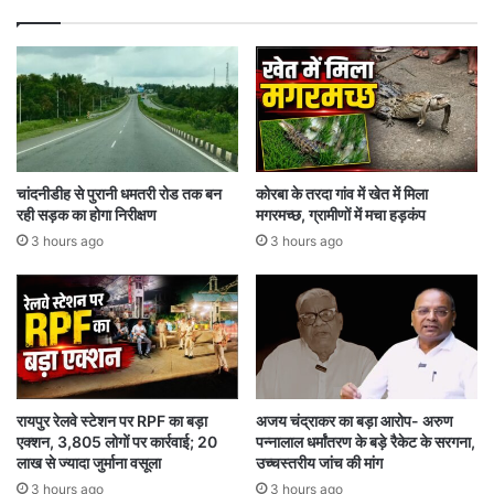
ज
ल
भ
रा
व
क्षे
त्रों
का
नि
चांदनीडीह से पुरानी धमतरी रोड तक बन
कोरबा के तरदा गांव में खेत में मिला
री
रही सड़क का होगा निरीक्षण
मगरमच्छ, ग्रामीणों में मचा हड़कंप
क्ष
3 hours ago
3 hours ago
ण
रायपुर रेलवे स्टेशन पर RPF का बड़ा
अजय चंद्राकर का बड़ा आरोप- अरुण
एक्शन, 3,805 लोगों पर कार्रवाई; 20
पन्नालाल धर्मांतरण के बड़े रैकेट के सरगना,
लाख से ज्यादा जुर्माना वसूला
उच्चस्तरीय जांच की मांग
3 hours ago
3 hours ago