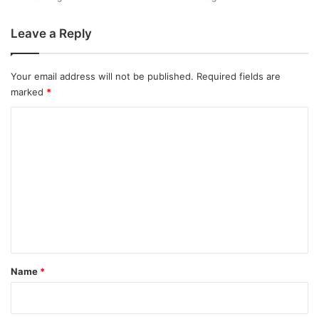
Leave a Reply
Your email address will not be published.
Required fields are
marked
*
C
o
m
m
e
n
t
*
Name
*