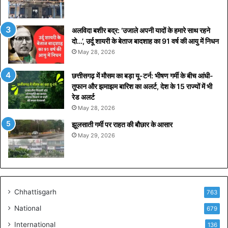
र्न
र
ने
अलविदा बशीर बद्र: ‘उजाले अपनी यादों के हमारे साथ रहने
दी
दो…’, उर्दू शायरी के बेताज बादशाह का 91 वर्ष की आयु में निधन
रा
May 28, 2026
ह
त
छत्तीसगढ़ में मौसम का बड़ा यू-टर्न: भीषण गर्मी के बीच आंधी-
;
तूफान और झमाझम बारिश का अलर्ट, देश के 15 राज्यों में भी
जा
रेड अलर्ट
नि
May 28, 2026
ए
क्या
झूलसाती गर्मी पर राहत की बौछार के आसार
है
May 29, 2026
2
,
0
0
0
Chhattisgarh
763
रु
प
National
679
ये
International
136