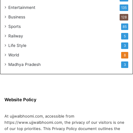
वा
ले
Entertainment
135
नि
Business
128
य
म
Sports
85
की
Railway
5
च
र्चा
Life Style
3
World
8
Madhya Pradesh
3
Website Policy
At ujjwalbhoomi.com, accessible from
https://www.ujjwalbhoomi.com, the privacy of our visitors is one
of our top priorities. This Privacy Policy document outlines the