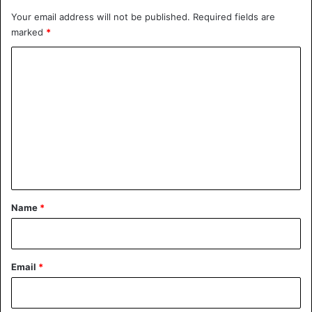
Your email address will not be published.
Required fields are
marked
*
C
o
m
m
e
n
t
*
Name
*
Email
*