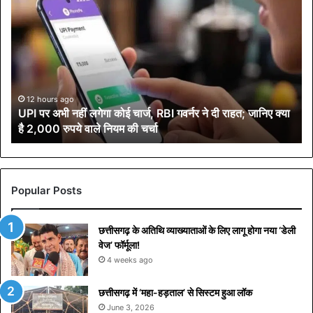
P
I
प
र
अ
भी
न
12 hours ago
UPI पर अभी नहीं लगेगा कोई चार्ज, RBI गवर्नर ने दी राहत; जानिए क्या
हीं
है 2,000 रुपये वाले नियम की चर्चा
ल
गे
गा
को
ई
Popular Posts
चा
र्ज
छत्तीसगढ़ के अतिथि व्याख्याताओं के लिए लागू होगा नया ‘डेली
,
वेज’ फॉर्मूला!
R
B
4 weeks ago
I
ग
छत्तीसगढ़ में ‘महा-हड़ताल’ से सिस्टम हुआ लॉक
व
June 3, 2026