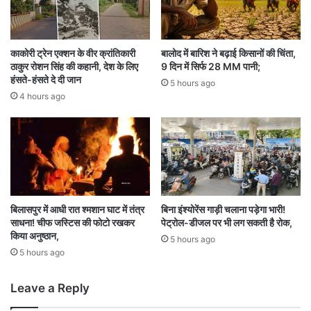
ज
E
पू
V
री
चा
दु
र्जिं
काकोरी ट्रेन एक्शन के वीर क्रांतिकारी
बालोद में बारिश ने बढ़ाई किसानों की चिंता,
नि
ग
ठाकुर रोशन सिंह की कहानी, देश के लिए
9 दिन में सिर्फ 28 MM पानी;
या
स्टे
हंसते-हंसते दे दी जान
5 hours ago
ने
श
4 hours ago
सु
न
नी
,
बिलासपुर में आधी रात श्मशान घाट में तंत्र
बिना इंश्योरेंस गाड़ी चलाना पड़ेगा भारी!
साधना! चीफ जस्टिस की फोटो रखकर
पेट्रोल-डीजल पर भी लग सकती है रोक,
किया अनुष्ठान,
5 hours ago
5 hours ago
Leave a Reply