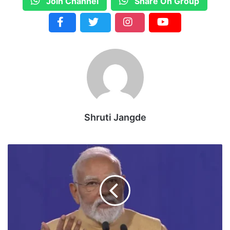
Join Channel
Share On Group
Shruti Jangde
मे
ल
ब
र्न
में
पी
ए
म