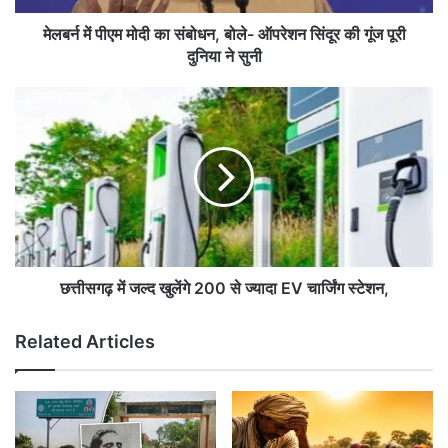
मो
दी
मेलबर्न में पीएम मोदी का संबोधन, बोले- ऑपरेशन सिंदूर की गूंज पूरी
का
दुनिया ने सुनी
सं
बो
छ
ध
त्ती
न
स
,
ग
बो
ढ़
ले
में
-
ज
ऑ
ल्द
प
खु
रे
लें
छत्तीसगढ़ में जल्द खुलेंगे 200 से ज्यादा EV चार्जिंग स्टेशन,
श
गे
न
2
Related Articles
सिं
0
दू
0
र
से
की
ज्या
गूं
दा