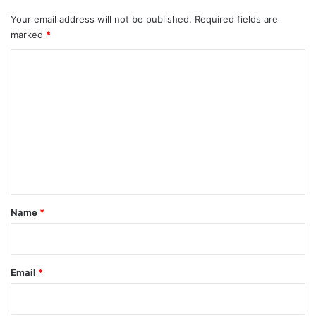
Your email address will not be published.
Required fields are
marked
*
C
o
m
m
e
n
t
*
Name
*
Email
*