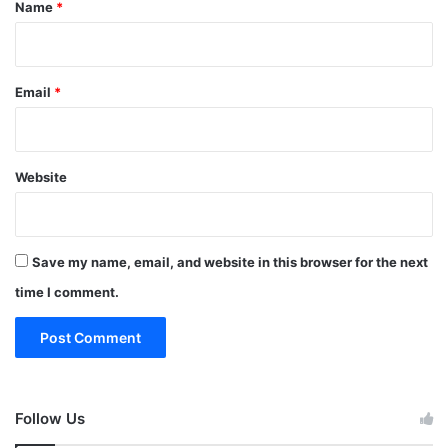
*
Name
*
Email
*
Website
Save my name, email, and website in this browser for the next
time I comment.
Follow Us