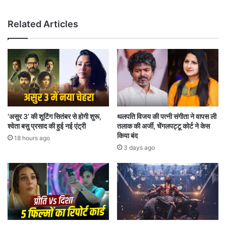
शे
लौ
य
टें
Related Articles
र
गे
में
जो
5
रू
0
ट
0
,
%
ओ
उ
व
छा
ल
ल
टे
‘असुर 3’ की शूटिंग सितंबर से होगी शुरू,
थलपति विजय की पत्नी संगीता ने वापस ली
,
स्ट
श्वेता बसु प्रसाद की हुई नई एंट्री
तलाक की अर्जी, चेंगलपट्टू कोर्ट ने केस
क्या
में
किया बंद
18 hours ago
अ
4
3 days ago
भी
ब
भी
ड़े
है
रि
क
कॉ
मा
र्ड
ई
प
का
र