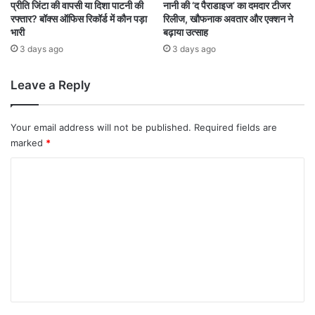
मौ
न
प्रीति जिंटा की वापसी या दिशा पाटनी की
नानी की ‘द पैराडाइज’ का दमदार टीजर
का
रफ्तार? बॉक्स ऑफिस रिकॉर्ड में कौन पड़ा
रिलीज, खौफनाक अवतार और एक्शन ने
ज
भारी
बढ़ाया उत्साह
?
र
3 days ago
3 days ago
Leave a Reply
Your email address will not be published.
Required fields are
marked
*
C
o
m
m
e
n
t