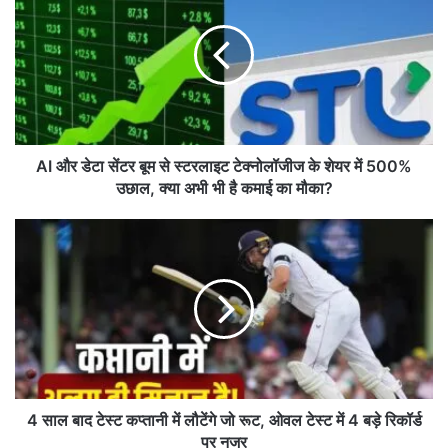
औ
र
डे
टा
सें
ट
र
बू
AI और डेटा सेंटर बूम से स्टरलाइट टेक्नोलॉजीज के शेयर में 500%
म
उछाल, क्या अभी भी है कमाई का मौका?
से
स्ट
4
र
सा
ला
ल
इ
बा
ट
द
टे
टे
क्नो
स्ट
लॉ
क
जी
प्ता
ज
नी
4 साल बाद टेस्ट कप्तानी में लौटेंगे जो रूट, ओवल टेस्ट में 4 बड़े रिकॉर्ड
के
में
पर नजर