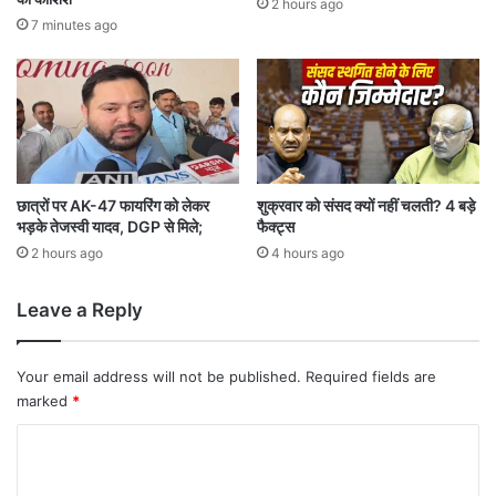
2 hours ago
मौ
7 minutes ago
त
का
दा
वा
,
प्र
वा
सी
छात्रों पर AK-47 फायरिंग को लेकर
शुक्रवार को संसद क्यों नहीं चलती? 4 बड़े
भड़के तेजस्वी यादव, DGP से मिले;
फैक्ट्स
भा
र
2 hours ago
4 hours ago
ती
यों
Leave a Reply
की
सु
र
Your email address will not be published.
Required fields are
क्षा
marked
*
प
र
C
ब
o
ढ़ी