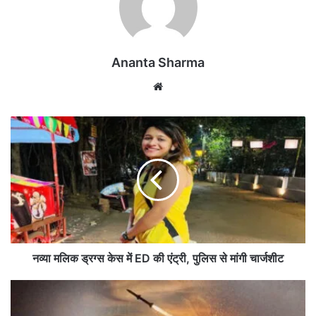
Ananta Sharma
We
bsi
te
न
व्या
म
लि
क
ड्र
ग्स
के
स
में
नव्या मलिक ड्रग्स केस में ED की एंट्री, पुलिस से मांगी चार्जशीट
E
D
ई
की
रा