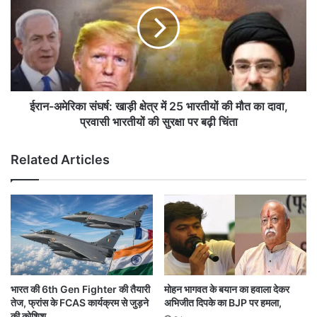
एं
न
ट्री
-
,
अ
पु
मे
लि
रि
स
का
से
सं
मां
घ
ईरान-अमेरिका संघर्ष: खाड़ी क्षेत्र में 25 भारतीयों की मौत का दावा,
गी
र्ष
प्रवासी भारतीयों की सुरक्षा पर बढ़ी चिंता
चा
:
र्ज
खा
Related Articles
शी
ड़ी
ट
क्षे
त्र
में
2
5
भा
र
ती
भारत की 6th Gen Fighter की तैयारी
मोहन भागवत के बयान का हवाला देकर
यों
तेज, फ्रांस के FCAS कार्यक्रम से जुड़ने
अभिजीत दिपके का BJP पर हमला,
की
की कोशिश