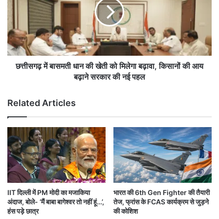
जु
ग
ला
ढ़
ई
में
को
बा
नि
स
जी
म
स
ती
छत्तीसगढ़ में बासमती धान की खेती को मिलेगा बढ़ावा, किसानों की आय
मा
धा
बढ़ाने सरकार की नई पहल
रो
न
ह
की
Related Articles
में
खे
गौ
ती
री
को
स्प्रै
मि
ट
ले
सं
गा
ग
ब
लें
ढ़ा
गे
वा
IIT दिल्ली में PM मोदी का मजाकिया
भारत की 6th Gen Fighter की तैयारी
सा
,
अंदाज, बोले- ‘मैं बाबा बागेश्वर तो नहीं हूं…’,
तेज, फ्रांस के FCAS कार्यक्रम से जुड़ने
त
कि
हंस पड़े छात्र
की कोशिश
फे