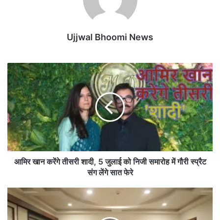
Ujjwal Bhoomi News
आ
मि
र
खा
न
क
रें
गे
ती
स
आमिर खान करेंगे तीसरी शादी, 5 जुलाई को निजी समारोह में गौरी स्प्रैट
री
संग लेंगे सात फेरे
शा
दी
छ
,
त्ती
5
स