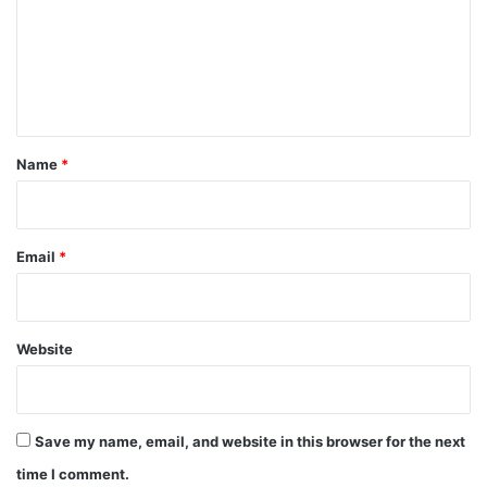
m
e
n
t
*
Name
*
Email
*
Website
Save my name, email, and website in this browser for the next
time I comment.