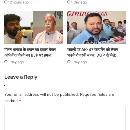
सा
12 hours ago
1 day ago
रे
नों
की
आ
य
ब
ढ़ा
ने
स
मोहन भागवत के बयान का हवाला देकर
छात्रों पर AK-47 फायरिंग को लेकर
अभिजीत दिपके का BJP पर हमला,
भड़के तेजस्वी यादव, DGP से मिले;
र
का
1 day ago
1 day ago
र
की
Leave a Reply
न
ई
प
Your email address will not be published.
Required fields are
ह
marked
*
ल
C
o
m