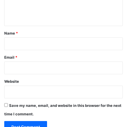
e
n
t
*
Name
*
Email
*
Website
Save my name, email, and website in this browser for the next
time I comment.