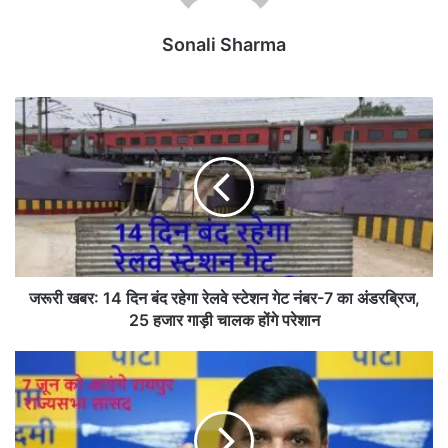
Sonali Sharma
ज
रू
री
ख
ब
र
:
1
4
दि
जरूरी खबर: 14 दिन बंद रहेगा रेलवे स्टेशन गेट नंबर-7 का अंडरब्रिज,
न
25 हजार गाड़ी चालक होंगे परेशान
बं
द
रा
र
ज्य
हे
स
गा
भा
रे
सां