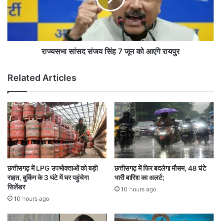
ल
स
वे
द
स्टे
सं
श
ज
न
य
राज्यसभा सांसद संजय सिंह 7 जून को आएंगे रायपुर
गे
सिं
ट
ह
Related Articles
नं
7
ब
जू
र
न
-
को
7
आ
का
एं
अं
गे
ड
रा
र
य
छत्तीसगढ़ में LPG उपभोक्ताओं को बड़ी
छत्तीसगढ़ में फिर बदलेगा मौसम, 48 घंटे
ब्रि
पु
राहत, बुकिंग के 3 घंटे में घर पहुंचेगा
भारी बारिश का अलर्ट;
ज
र
सिलेंडर
10 hours ago
,
10 hours ago
2
5