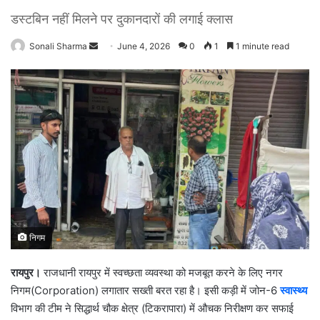
डस्टबिन नहीं मिलने पर दुकानदारों की लगाई क्लास
Sonali Sharma
S
June 4, 2026
0
1
1 minute read
e
n
d
a
n
e
m
a
i
l
निगम
रायपुर।
राजधानी रायपुर में स्वच्छता व्यवस्था को मजबूत करने के लिए नगर
निगम(Corporation) लगातार सख्ती बरत रहा है। इसी कड़ी में जोन-6
स्वास्थ्य
विभाग की टीम ने सिद्धार्थ चौक क्षेत्र (टिकरापारा) में औचक निरीक्षण कर सफाई