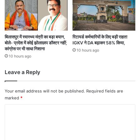
ह
जा
र
गा
ड़ी
चा
बिलासपुर में स्वास्थ्य मंत्री का बड़ा बयान,
रिटायर्ड कर्मचारियों के लिए बड़ी राहत!
ल
बोले- प्रदेश में कोई झोलाछाप डॉक्टर नहीं;
IGKV ने DA बढ़ाकर 58% किया,
कांग्रेस पर भी साधा निशाना
क
10 hours ago
हों
10 hours ago
गे
प
Leave a Reply
रे
शा
न
Your email address will not be published.
Required fields are
marked
*
C
o
m
m