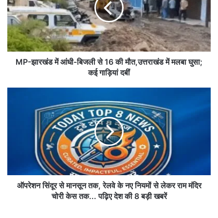
र
खं
ड
में
आं
धी
MP-झारखंड में आंधी-बिजली से 16 की मौत,उत्तराखंड में मलबा घुसा;
-
कई गाड़ियां दबीं
बि
ज
ऑ
ली
प
से
रे
1
श
6
न
की
सिं
मौ
दू
त
र
,
से
उ
मा
ऑपरेशन सिंदूर से मानसून तक, रेलवे के नए नियमों से लेकर राम मंदिर
त्त
न
चोरी केस तक... पढ़िए देश की 8 बड़ी खबरें
रा
सू
खं
न