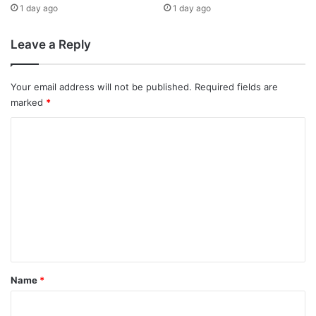
चो
1 day ago
1 day ago
री
के
Leave a Reply
स
त
क
Your email address will not be published.
Required fields are
.
marked
*
.
.
C
प
o
ढ़ि
ए
m
दे
m
श
e
की
8
n
ब
t
ड़ी
ख
*
Name
*
ब
रें