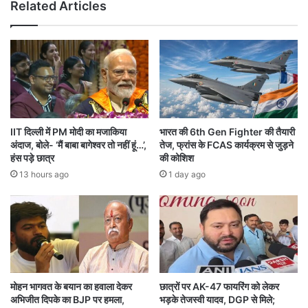
Related Articles
ड
त
में
क
म
,
ल
रे
बा
ल
घु
वे
सा
के
;
न
क
ए
IIT दिल्ली में PM मोदी का मजाकिया
भारत की 6th Gen Fighter की तैयारी
ई
नि
अंदाज, बोले- ‘मैं बाबा बागेश्वर तो नहीं हूं…’,
तेज, फ्रांस के FCAS कार्यक्रम से जुड़ने
गा
य
हंस पड़े छात्र
की कोशिश
ड़ि
मों
13 hours ago
1 day ago
यां
से
द
ले
बीं
क
र
रा
म
मं
दि
मोहन भागवत के बयान का हवाला देकर
छात्रों पर AK-47 फायरिंग को लेकर
अभिजीत दिपके का BJP पर हमला,
भड़के तेजस्वी यादव, DGP से मिले;
र